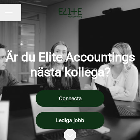
Dela sidan
KARRIÄRMENY
Är du Elite Accountings
nästa kollega?
Connecta
Lediga jobb
Skrolla för mer innehåll